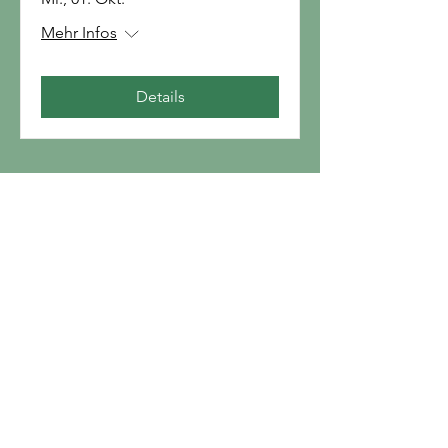
Mehr Infos
Details
ÜBER UNS >
Alle Infos zum Verein hinter der LEADER-
Region sowie zum LEADER-Management.
KONTAKT
LEADER-Region Nationalpark Oö.
Kalkalpen
Pfarrhofstraße 1,
4596 Steinbach an
der Steyr
+43 681 105 098 15