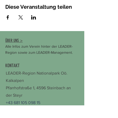
Diese Veranstaltung teilen
ÜBER UNS >
Alle Infos zum Verein hinter der LEADER-
Region sowie zum LEADER-Management.
KONTAKT
LEADER-Region Nationalpark Oö.
Kalkalpen
Pfarrhofstraße 1,
4596 Steinbach an
der Steyr
+43 681 105 098 15
office@leader-kalkalpen.at