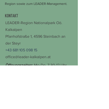
Region sowie zum LEADER-Management.
KONTAKT
LEADER-Region Nationalpark Oö.
Kalkalpen
Pfarrhofstraße 1,
4596 Steinbach an
der Steyr
+43 681 105 098 15
office@leader-kalkalpen.at
Öffnungszeiten:
Mo-Do, 7.30-12 Uhr
Bitte um Terminvereinbarung!
Immer auf dem Laufenden bleiben und
hier gleich zum Newsletter anmelden: