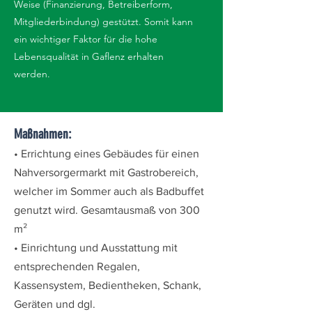
Weise (Finanzierung, Betreiberform,
Mitgliederbindung) gestützt. Somit kann
ein wichtiger Faktor für die hohe
Lebensqualität in Gaflenz erhalten
werden.
Maßnahmen:
• Errichtung eines Gebäudes für einen
Nahversorgermarkt mit Gastrobereich,
welcher im Sommer auch als Badbuffet
genutzt wird. Gesamtausmaß von 300
m²
• Einrichtung und Ausstattung mit
entsprechenden Regalen,
Kassensystem, Bedientheken, Schank,
Geräten und dgl.