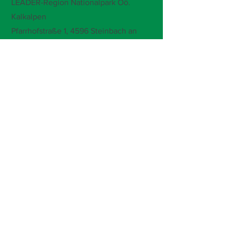
LEADER-Region Nationalpark Oö.
Kalkalpen
Pfarrhofstraße 1,
4596 Steinbach an
der Steyr
+43 681 105 098 15
office@leader-kalkalpen.at
Öffnungszeiten:
Mo-Do, 7.30-12 Uhr
Bitte um Terminvereinbarung!
Immer auf dem Laufenden bleiben und
hier gleich zum Newsletter anmelden: