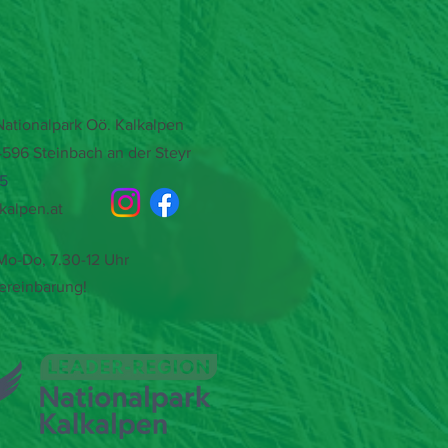
tionalpark Oö. Kalkalpen
4596 Steinbach an der Steyr
15
kalpen.at
o-Do, 7.30-12 Uhr
ereinbarung!