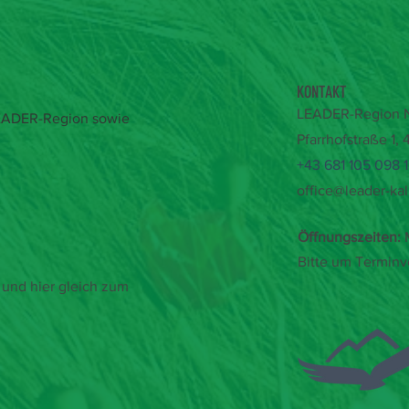
KONTAKT
LEADER-Region Na
 LEADER-Region sowie
Pfarrhofstraße 1,
+43 681 105 098 
office@leader-kal
Öffnungszeiten:
M
Bitte um Terminv
und hier gleich zum