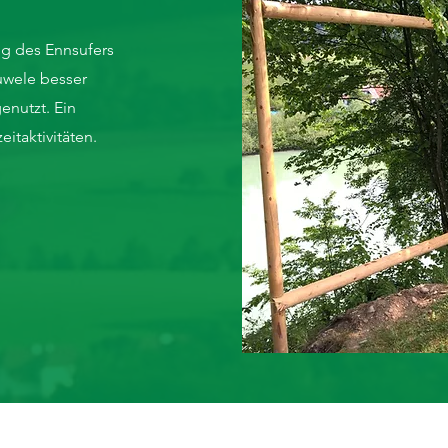
ng des Ennsufers
uwele besser
enutzt. Ein
itaktivitäten.