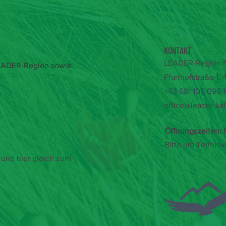
KONTAKT
LEADER-Region Na
 LEADER-Region sowie
Pfarrhofstraße 1,
+43 681 105 098 
office@leader-kal
Öffnungszeiten:
M
Bitte um Terminv
und hier gleich zum