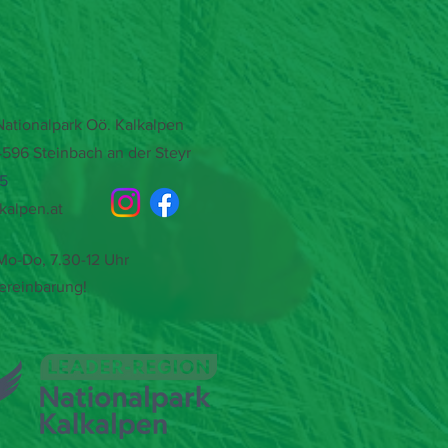
tionalpark Oö. Kalkalpen
4596 Steinbach an der Steyr
15
kalpen.at
o-Do, 7.30-12 Uhr
ereinbarung!