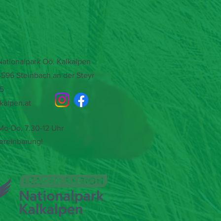
tionalpark Oö. Kalkalpen
4596 Steinbach an der Steyr
15
kalpen.at
o-Do, 7.30-12 Uhr
ereinbarung!