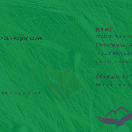
KONTAKT
LEADER-Region Na
 LEADER-Region sowie
Pfarrhofstraße 1,
+43 681 105 098 
office@leader-kal
Öffnungszeiten:
M
Bitte um Terminv
und hier gleich zum