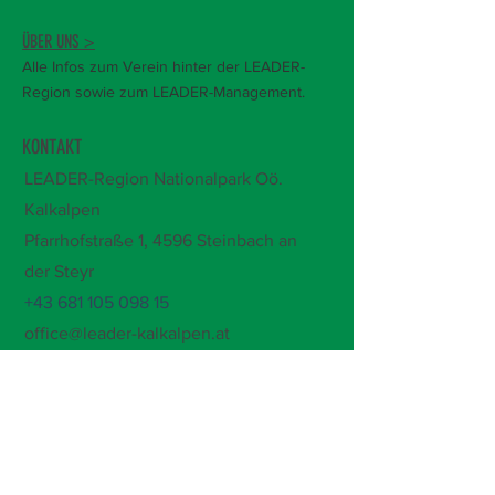
ÜBER UNS >
Alle Infos zum Verein hinter der LEADER-
Region sowie zum LEADER-Management.
KONTAKT
LEADER-Region Nationalpark Oö.
Kalkalpen
Pfarrhofstraße 1,
4596 Steinbach an
der Steyr
+43 681 105 098 15
office@leader-kalkalpen.at
Öffnungszeiten:
Mo-Do, 7.30-12 Uhr
Bitte um Terminvereinbarung!