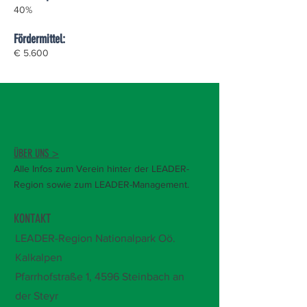
40%
Fördermittel:
€ 5.600
ÜBER UNS >
Alle Infos zum Verein hinter der LEADER-
Region sowie zum LEADER-Management.
KONTAKT
LEADER-Region Nationalpark Oö.
Kalkalpen
Pfarrhofstraße 1,
4596 Steinbach an
der Steyr