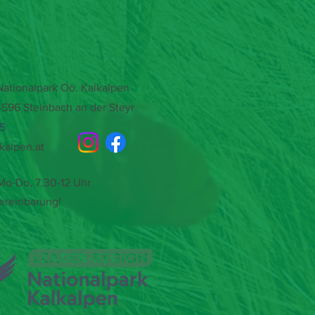
tionalpark Oö. Kalkalpen
4596 Steinbach an der Steyr
15
kalpen.at
o-Do, 7.30-12 Uhr
ereinbarung!