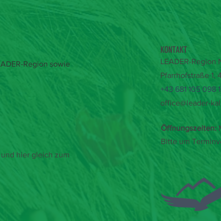
KONTAKT
LEADER-Region Na
 LEADER-Region sowie
Pfarrhofstraße 1,
+43 681 105 098 
office@leader-kal
Öffnungszeiten:
M
Bitte um Terminv
und hier gleich zum