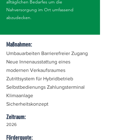
alltäglichen Bedarfes um die
Nahversorgung im Ort umfassend
abzudecken.
Maßnahmen:
Umbauarbeiten Barrierefreier Zugang
Neue Innenausstattung eines
modernen Verkaufsraumes
Zutrittsystem für Hybridbetrieb
Selbstbedienungs Zahlungsterminal
Klimaanlage
Sicherheitskonzept
Zeitraum:
2026
Förderquote: