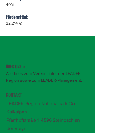
40%
Fördermittel:
22.214 €
ÜBER UNS >
Alle Infos zum Verein hinter der LEADER-
Region sowie zum LEADER-Management.
KONTAKT
LEADER-Region Nationalpark Oö.
Kalkalpen
Pfarrhofstraße 1,
4596 Steinbach an
der Steyr