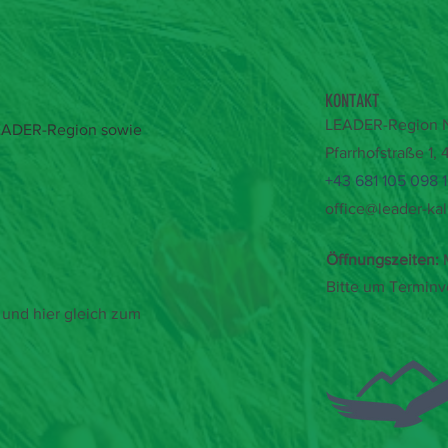
KONTAKT
LEADER-Region Na
 LEADER-Region sowie
Pfarrhofstraße 1,
+43 681 105 098 
office@leader-kal
Öffnungszeiten:
M
Bitte um Terminv
und hier gleich zum