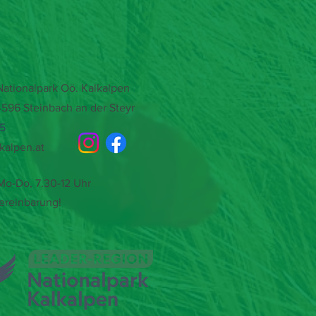
tionalpark Oö. Kalkalpen
4596 Steinbach an der Steyr
15
kalpen.at
o-Do, 7.30-12 Uhr
ereinbarung!