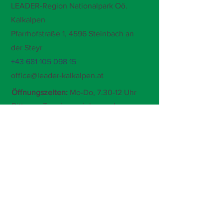
LEADER-Region Nationalpark Oö.
Kalkalpen
Pfarrhofstraße 1,
4596 Steinbach an
der Steyr
+43 681 105 098 15
office@leader-kalkalpen.at
Öffnungszeiten:
Mo-Do, 7.30-12 Uhr
Bitte um Terminvereinbarung!
Immer auf dem Laufenden bleiben und
hier gleich zum Newsletter anmelden: