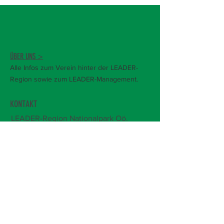
ÜBER UNS >
Alle Infos zum Verein hinter der LEADER-
Region sowie zum LEADER-Management.
KONTAKT
LEADER-Region Nationalpark Oö.
Kalkalpen
Pfarrhofstraße 1,
4596 Steinbach an
der Steyr
+43 681 105 098 15
office@leader-kalkalpen.at
Öffnungszeiten:
Mo-Do, 7.30-12 Uhr
Bitte um Terminvereinbarung!